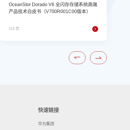
OceanStor Dorado V6 全闪存存储系统高端
（
产品技术白皮书（V700R001C00版本）
215 页
7
快速链接
华为集团