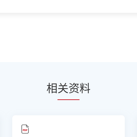
相
关资
料