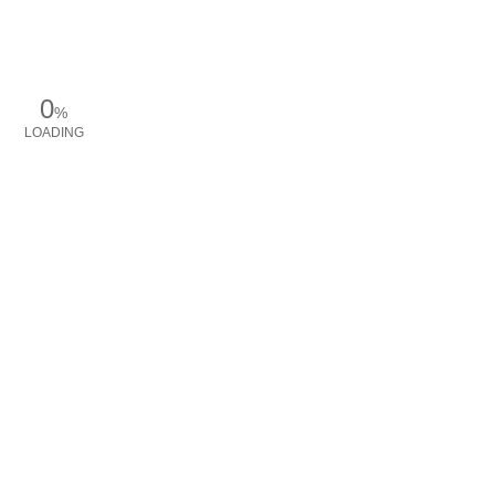
0
%
LOADING