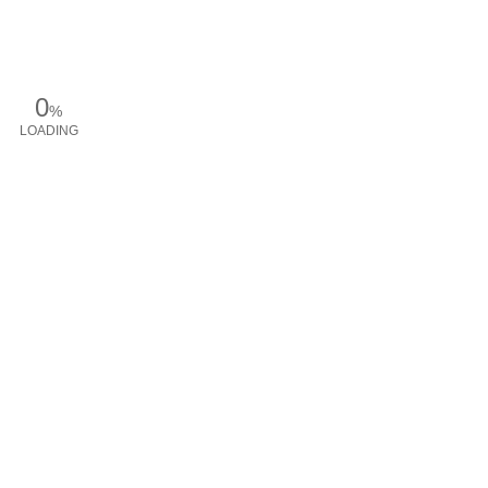
0
%
LOADING