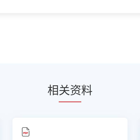
相
关资
料