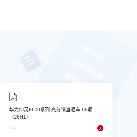
华为坤灵F600系列 光分销直通车-06期
华
（26H1）
1 页