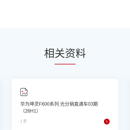
相
关资
料
华为坤灵F600系列 光分销直通车03期
（26H1）
1 页