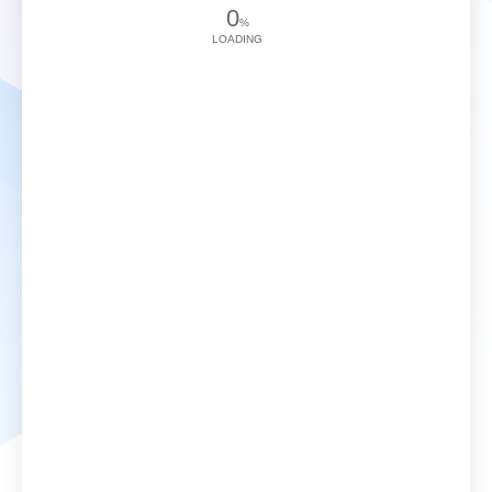
0
%
LOADING