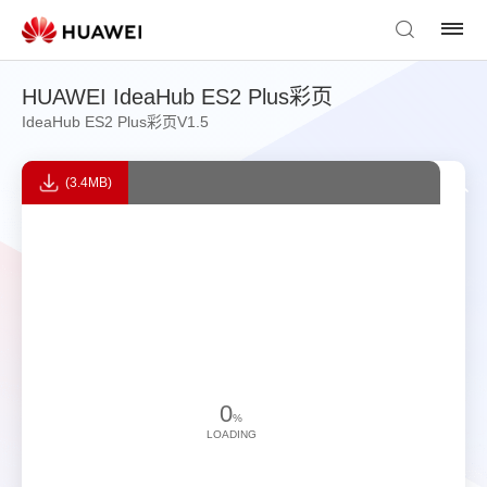
HUAWEI IdeaHub ES2 Plus彩页
IdeaHub ES2 Plus彩页V1.5
(3.4MB)
0
%
LOADING