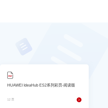
HUAWEI IdeaHub ES2系列彩页-阅读版
12 页
6