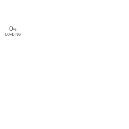
0
%
LOADING