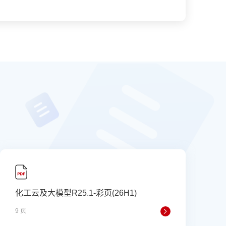
化工云及大模型R25.1-彩页(26H1)
9 页
1