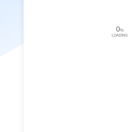
0
%
LOADING