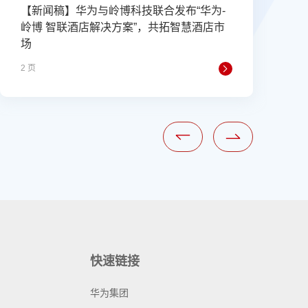
【新闻稿】华为与岭博科技联合发布“华为-
岭博 智联酒店解决方案”，共拓智慧酒店市
一
场
2 页
1
快速链接
华为集团