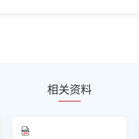
相
关资
料