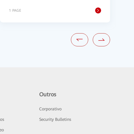
1 PAGE
1
Outros
Corporativo
sos
Security Bulletins
deo