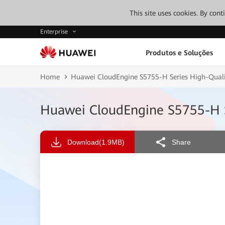
This site uses cookies. By con
Enterprise
Produtos e Soluções
Home
Huawei CloudEngine S5755-H Series High-Quali
Huawei CloudEngine S5755-H S
Download
(1.9MB)
Share