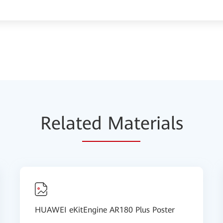
Relat
ed Mat
erials
HUAWEI eKitEngine AR180 Plus Poster