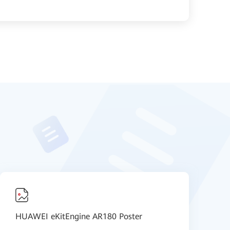
HUAWEI eKitEngine AR180 Poster
H
4