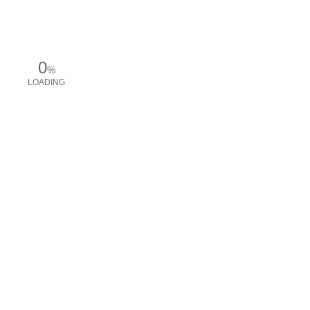
0
%
LOADING