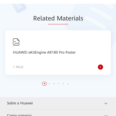
Relat
ed Mat
erials
HUAWEI eKitEngine AR180 Pro Poster
1 PAGE
Sobre a Huawei
Como comprar