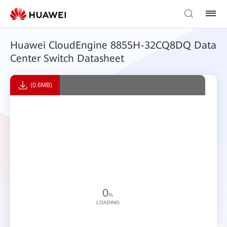
Huawei CloudEngine 8855H-32CQ8DQ Data
Center Switch Datasheet
(0.6MB)
0
%
LOADING