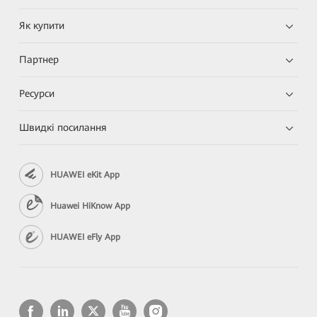
Як купити
Партнер
Ресурси
Швидкі посилання
HUAWEI eKit App
Huawei HiKnow App
HUAWEI eFly App