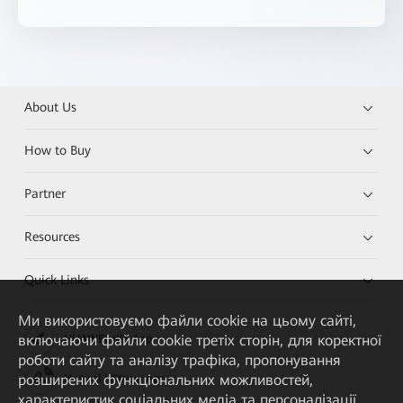
About Us
How to Buy
Partner
Resources
Quick Links
Ми використовуємо файли cookie на цьому сайті,
включаючи файли cookie третіх сторін, для коректної
HUAWEI eKit App
роботи сайту та аналізу трафіка, пропонування
розширених функціональних можливостей,
Huawei HiKnow App
характеристик соціальних медіа та персоналізації