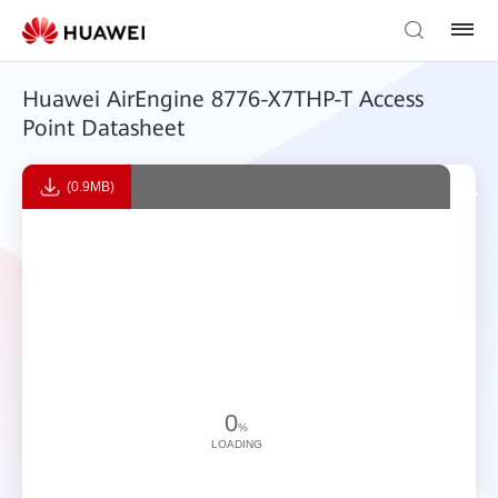
Huawei AirEngine 8776-X7THP-T Access
Point Datasheet
(0.9MB)
0
%
LOADING