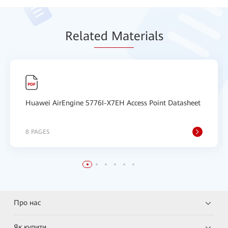
Relat
ed Mat
erials
Huawei AirEngine 5776I-X7EH Access Point Datasheet
8 PAGES
Про нас
Як купити