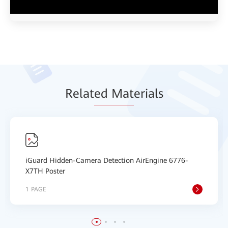
Relat
ed Mat
erials
iGuard Hidden-Camera Detection AirEngine 6776-
X7TH Poster
1 PAGE