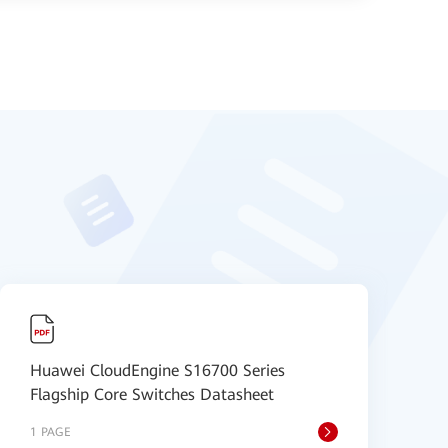
Huawei CloudEngine S16700 Series
H
Flagship Core Switches Datasheet
S
1 PAGE
9