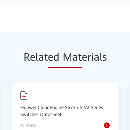
Relat
ed Mat
erials
Huawei CloudEngine S5735-S-V2 Series
Switches Datasheet
48 PAGES