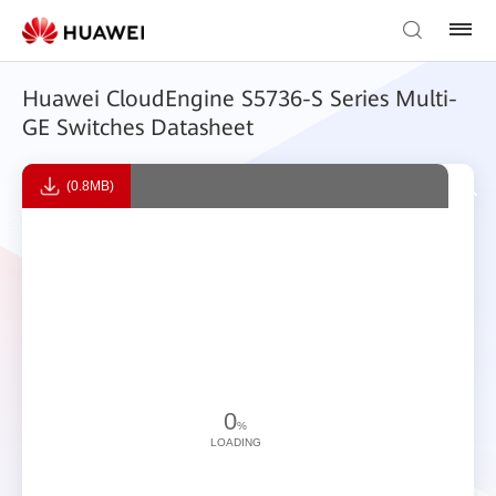
Huawei CloudEngine S5736-S Series Multi-
GE Switches Datasheet
(0.8MB)
0
%
LOADING