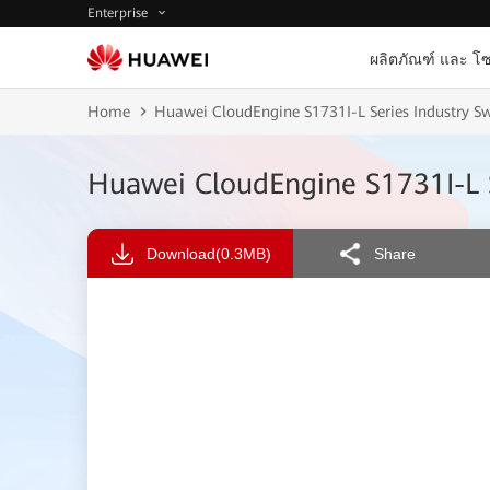
Enterprise
ผลิตภัณฑ์ และ โซ
Home
Huawei CloudEngine S1731I-L Series Industry Sw
Huawei CloudEngine S1731I-L S
Download
(0.3MB)
Share