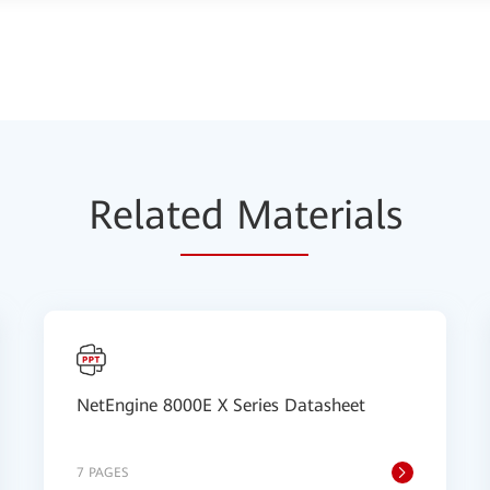
Relat
ed Mat
erials
NetEngine 8000E X Series Datasheet
7 PAGES