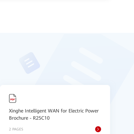
Xinghe Intelligent WAN for Electric Power
H
Brochure - R25C10
D
2 PAGES
1