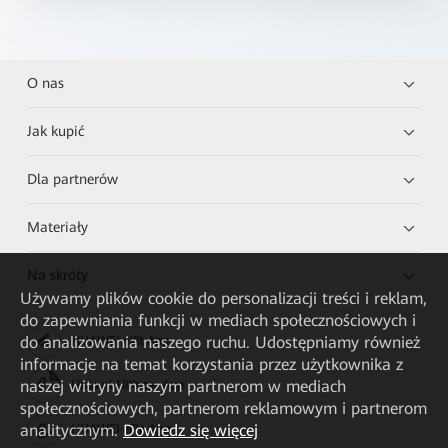
O nas
Jak kupić
Dla partnerów
Materiały
Na skróty
Używamy plików cookie do personalizacji treści i reklam,
do zapewniania funkcji w mediach społecznościowych i
do analizowania naszego ruchu. Udostępniamy również
HUAWEI eKit App
informacje na temat korzystania przez użytkownika z
naszej witryny naszym partnerom w mediach
Huawei HiKnow App
społecznościowych, partnerom reklamowym i partnerom
analitycznym.
Dowiedz się więcej
HUAWEI eFly App