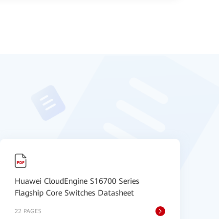
Huawei CloudEngine S16700 Series
H
Flagship Core Switches Datasheet
S
22 PAGES
9