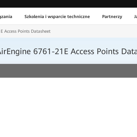
ązania
Szkolenia i wsparcie techniczne
Partnerzy
J
E Access Points Datasheet
irEngine 6761-21E Access Points Dat