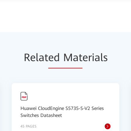
Relat
ed Mat
erials
Huawei CloudEngine S5735-S-V2 Series
Switches Datasheet
45 PAGES