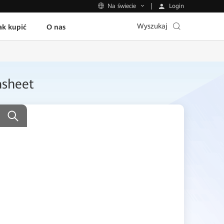
Login
Na świecie
Wyszukaj
ak kupić
O nas
asheet