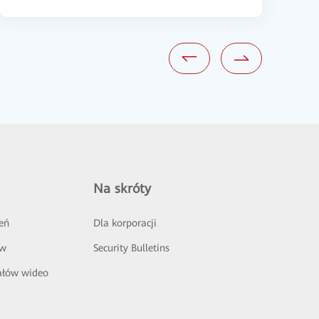
Na skróty
eń
Dla korporacji
ów
Security Bulletins
ałów wideo