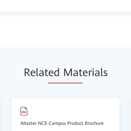
Relat
ed Mat
erials
iMaster NCE-Campus Product Brochure