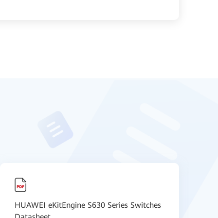
HUAWEI eKitEngine S630 Series Switches
H
Datasheet
U