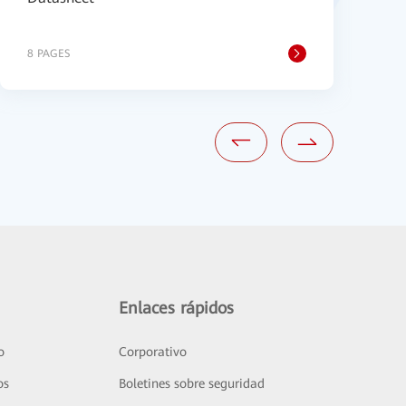
D
8 PAGES
1
Enlaces rápidos
o
Corporativo
os
Boletines sobre seguridad