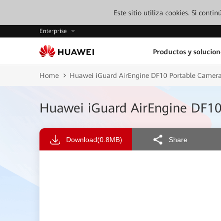
Este sitio utiliza cookies. Si cont
Enterprise
Productos y solucion
Home
Huawei iGuard AirEngine DF10 Portable Camera
Huawei iGuard AirEngine DF10
Download
(0.8MB)
Share