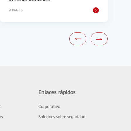
9 PAGES
1
Enlaces rápidos
o
Corporativo
os
Boletines sobre seguridad