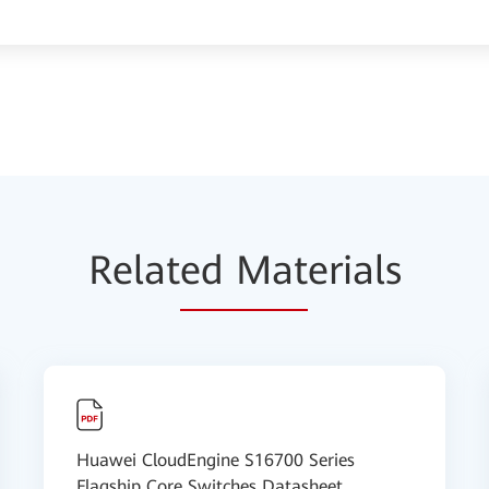
Relat
ed Mat
erials
Huawei CloudEngine S16700 Series
Flagship Core Switches Datasheet