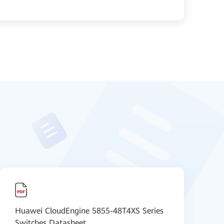
Huawei CloudEngine 5855-48T4XS Series
H
Switches Datasheet
V