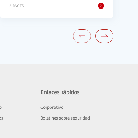
2 PAGES
2
Enlaces rápidos
o
Corporativo
os
Boletines sobre seguridad