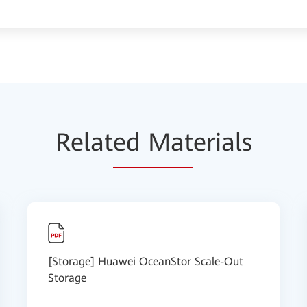
Relat
ed Mat
erials
[Storage] Huawei OceanStor Scale-Out
Storage