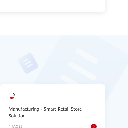
Manufacturing - Smart Retail Store
[
Solution
S
4 PAGES
1