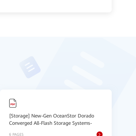
[Storage] New-Gen OceanStor Dorado
[
Converged All-Flash Storage Systems-
I
6 PAGES
2