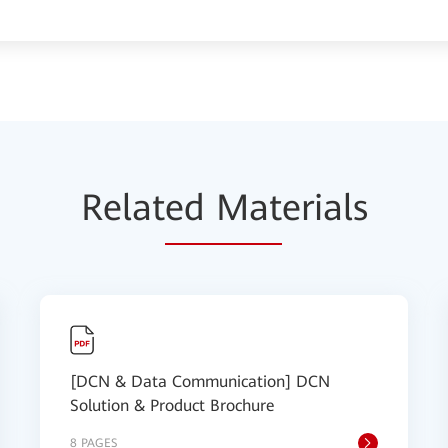
Relat
ed Mat
erials
[DCN & Data Communication] DCN
Solution & Product Brochure
8 PAGES