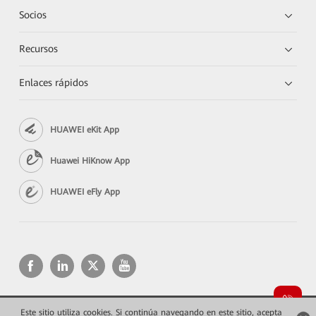
Socios
Recursos
Enlaces rápidos
HUAWEI eKit App
Huawei HiKnow App
HUAWEI eFly App
Este sitio utiliza cookies. Si continúa navegando en este sitio, acepta
Copyright © 2026 Huawei Technologies Co., Ltd. Todos los derechos reservados.