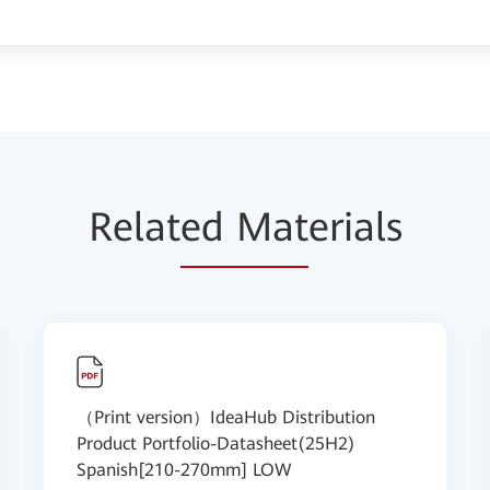
Relat
ed Mat
erials
（Print version）IdeaHub Distribution
Product Portfolio-Datasheet(25H2)
Spanish[210-270mm] LOW