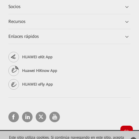
Socios
Recursos
Enlaces rápidos
HUAWEI eKit App
Huawei HiKnow App
HUAWEI eFly App
Este sitio utiliza cookies. Si continúa navegando en este sitio, acepta
Copyright © 2026 Huawei Technologies Co., Ltd. Todos los derechos reservados.