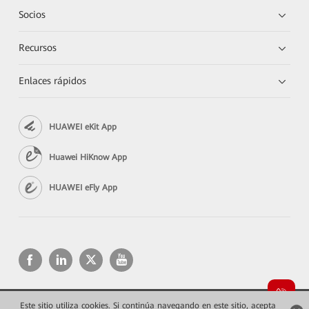
Socios
Recursos
Enlaces rápidos
HUAWEI eKit App
Huawei HiKnow App
HUAWEI eFly App
Este sitio utiliza cookies. Si continúa navegando en este sitio, acepta
Copyright © 2026 Huawei Technologies Co., Ltd. Todos los derechos reservados.