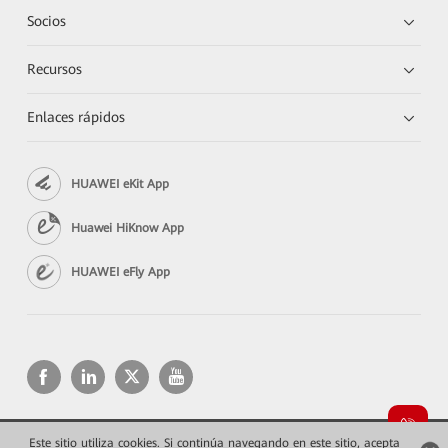
Socios
Recursos
Enlaces rápidos
HUAWEI eKit App
Huawei HiKnow App
HUAWEI eFly App
Este sitio utiliza cookies. Si continúa navegando en este sitio, acepta
Copyright © 2026 Huawei Technologies Co., Ltd. Todos los derechos reservados.