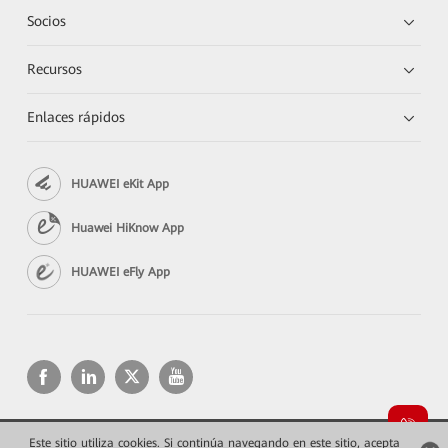
Socios
Recursos
Enlaces rápidos
HUAWEI eKit App
Huawei HiKnow App
HUAWEI eFly App
Este sitio utiliza cookies. Si continúa navegando en este sitio, acepta
Copyright © 2026 Huawei Technologies Co., Ltd. Todos los derechos reservados.