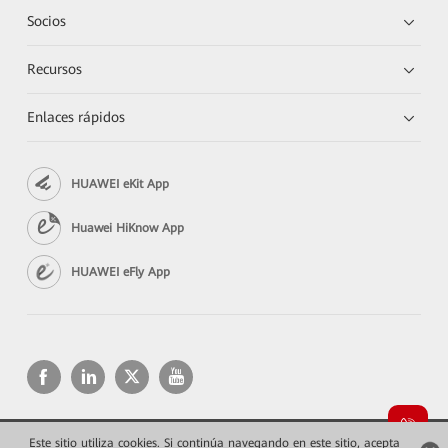
Socios
Recursos
Enlaces rápidos
HUAWEI eKit App
Huawei HiKnow App
HUAWEI eFly App
Este sitio utiliza cookies. Si continúa navegando en este sitio, acepta
Copyright © 2026 Huawei Technologies Co., Ltd. Todos los derechos reservados.