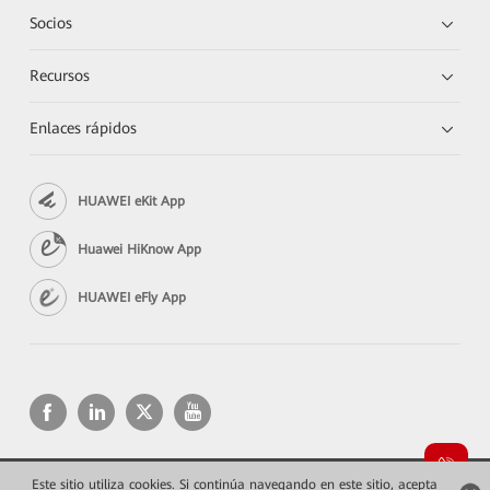
Socios
Recursos
Enlaces rápidos
HUAWEI eKit App
Huawei HiKnow App
HUAWEI eFly App
Este sitio utiliza cookies. Si continúa navegando en este sitio, acepta
Copyright © 2026 Huawei Technologies Co., Ltd. Todos los derechos reservados.