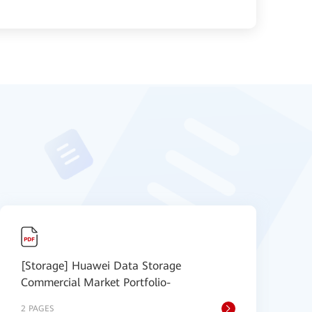
[Storage] Huawei Data Storage
[
Commercial Market Portfolio-
E
2 PAGES
6