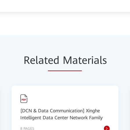
Relat
ed Mat
erials
[DCN & Data Communication] Xinghe
Intelligent Data Center Network Family
8 PAGES