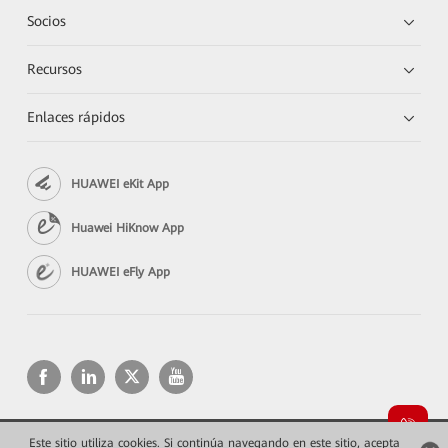
Socios
Recursos
Enlaces rápidos
HUAWEI eKit App
Huawei HiKnow App
HUAWEI eFly App
Este sitio utiliza cookies. Si continúa navegando en este sitio, acepta
Copyright © 2026 Huawei Technologies Co., Ltd. Todos los derechos reservados.