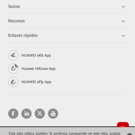
Socios
Recursos
Enlaces rápidos
HUAWEI eKit App
Huawei HiKnow App
HUAWEI eFly App
Este sitio utiliza cookies. Si continúa navegando en este sitio, acepta
Copyright © 2026 Huawei Technologies Co., Ltd. Todos los derechos reservados.