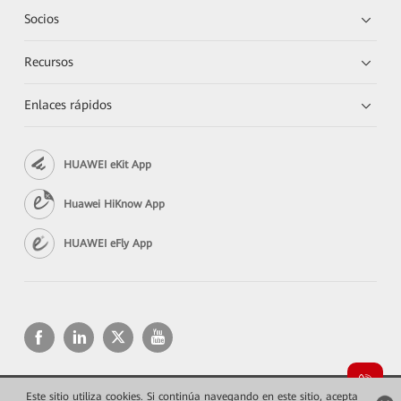
Socios
Recursos
Enlaces rápidos
HUAWEI eKit App
Huawei HiKnow App
HUAWEI eFly App
Este sitio utiliza cookies. Si continúa navegando en este sitio, acepta
Copyright © 2026 Huawei Technologies Co., Ltd. Todos los derechos reservados.