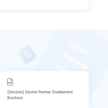
[Services] Service Partner Enablement
（
Brochure
P
S