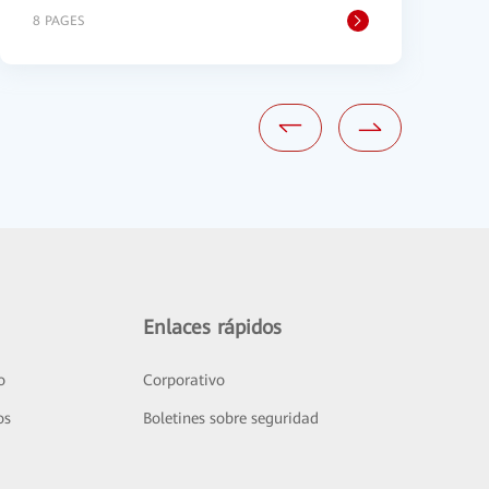
8 PAGES
6
Enlaces rápidos
o
Corporativo
os
Boletines sobre seguridad