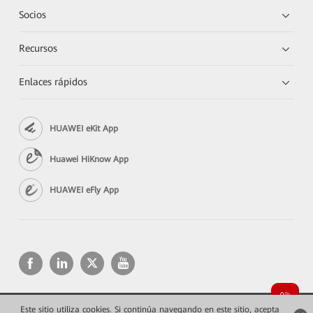
Socios
Recursos
Enlaces rápidos
HUAWEI eKit App
Huawei HiKnow App
HUAWEI eFly App
Este sitio utiliza cookies. Si continúa navegando en este sitio, acepta
Copyright © 2026 Huawei Technologies Co., Ltd. Todos los derechos reservados.