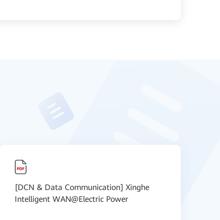
[DCN & Data Communication] Xinghe
[
Intelligent WAN@Electric Power
B