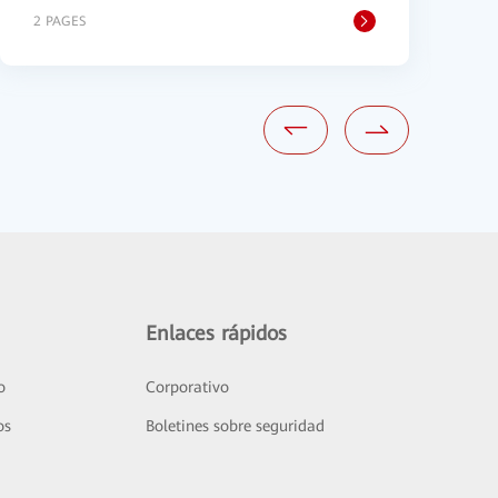
2 PAGES
4
Enlaces rápidos
o
Corporativo
os
Boletines sobre seguridad