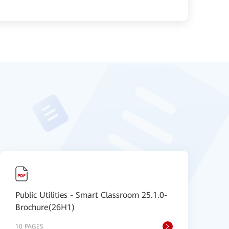
Public Utilities - Smart Classroom 25.1.0-
[
Brochure(26H1)
S
10 PAGES
2