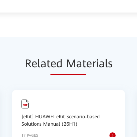
Relat
ed Mat
erials
[eKit] HUAWEI eKit Scenario-based
Solutions Manual (26H1)
17 PAGES