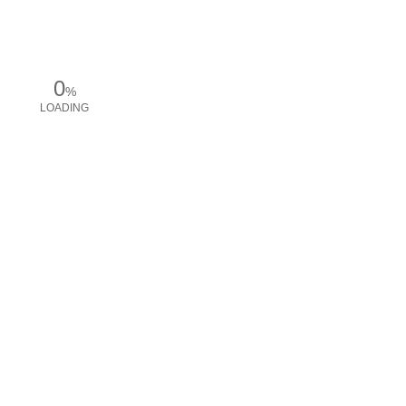
0
%
LOADING