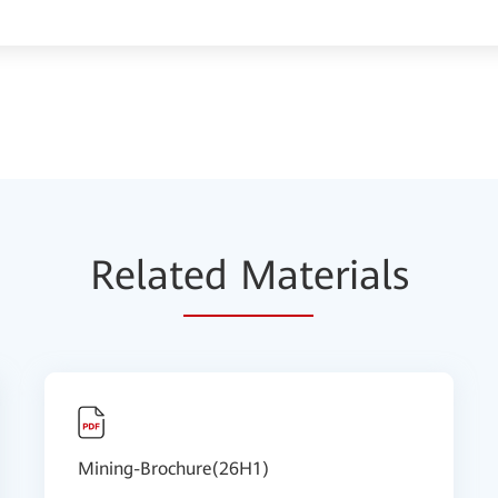
Relat
ed Mat
erials
Mining-Brochure(26H1)