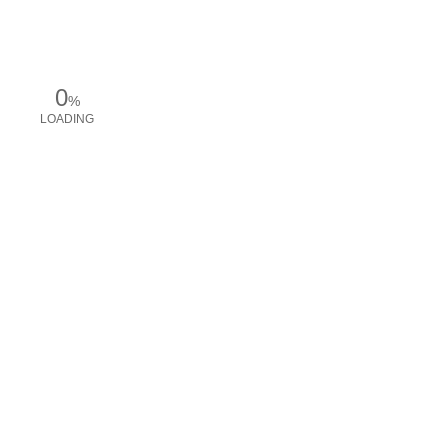
0
%
LOADING