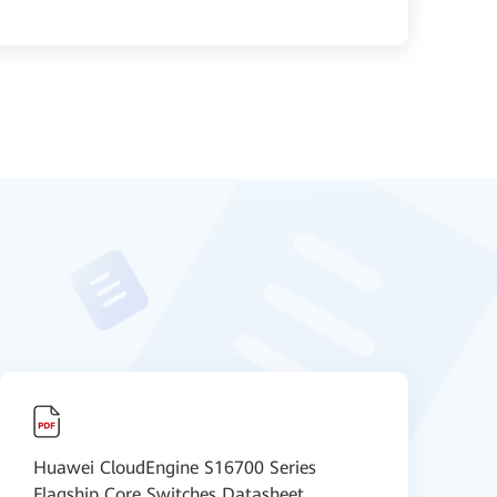
Huawei CloudEngine S16700 Series
H
Flagship Core Switches Datasheet
S