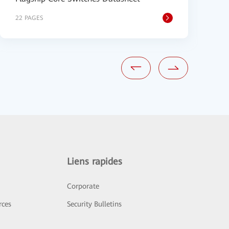
22 PAGES
9
Liens rapides
Corporate
rces
Security Bulletins