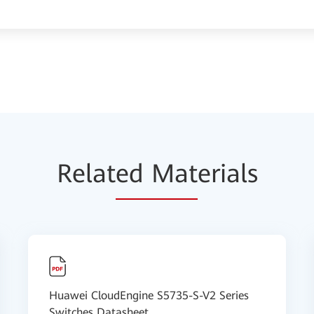
Relat
ed Mat
erials
Huawei CloudEngine S5735-S-V2 Series
Switches Datasheet