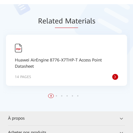
Relat
ed Mat
erials
Huawei AirEngine 8776-X7THP-T Access Point
Datasheet
14 PAGES
À propos
Acheter nos produits