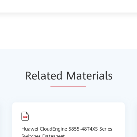
Relat
ed Mat
erials
Huawei CloudEngine 5855-48T4XS Series
Switches Datasheet