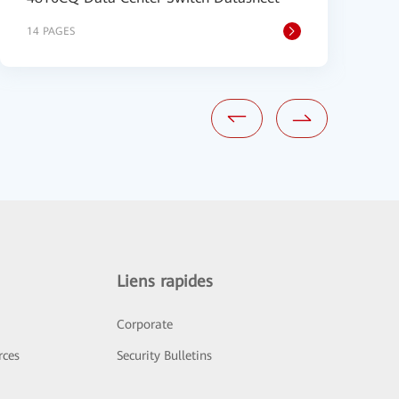
14 PAGES
1
Liens rapides
Corporate
rces
Security Bulletins