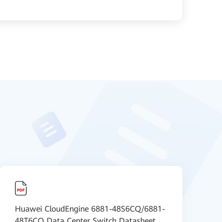
Huawei CloudEngine 6881-48S6CQ/6881-
H
48T6CQ Data Center Switch Datasheet
D