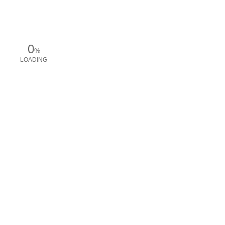
0
%
LOADING