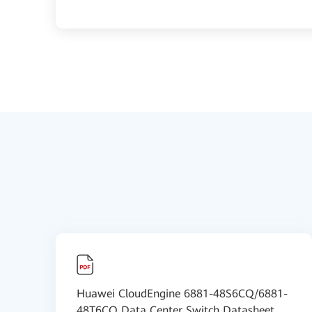
Huawei CloudEngine 6881-48S6CQ/6881-
48T6CQ Data Center Switch Datasheet