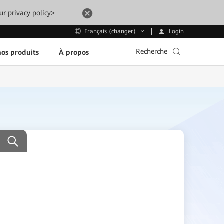
ur privacy policy>
Login
Français (changer)
Recherche
os produits
À propos