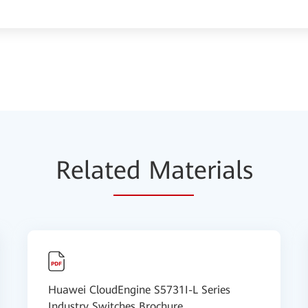
Relat
ed Mat
erials
Huawei CloudEngine S5731I-L Series
Industry Switches Brochure