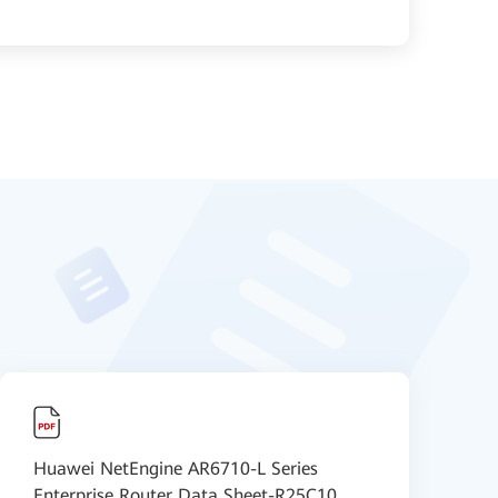
Huawei NetEngine AR6710-L Series
Enterprise Router Data Sheet-R25C10