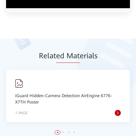
Relat
ed Mat
erials
iGuard Hidden-Camera Detection AirEngine 6776-
X7TH Poster
1 PAGE