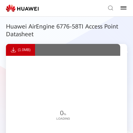
Huawei AirEngine 6776-58TI Access Point
Datasheet
(1.0MB)
0
%
LOADING