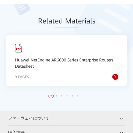
Relat
ed Mat
erials
Huawei NetEngine AR6000 Series Enterprise Routers
Datasheet
9 PAGES
ファーウェイについて
購入方法