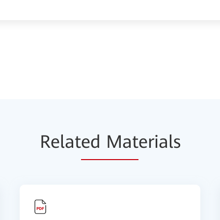
Relat
ed Mat
erials