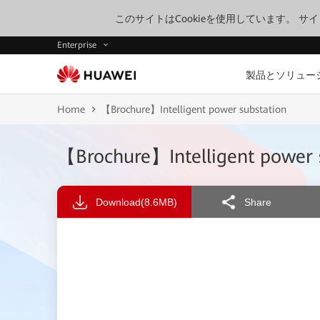
このサイトはCookieを使用しています。 
Enterprise
製品とソリュー
Home
【Brochure】Intelligent power substation
【Brochure】Intelligent power 
Download
(8.6MB)
Share