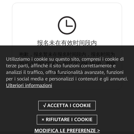
报名未在有效时间段内
抱歉，报名暂未在报名时间段内，报名时间为
Utilizziamo i cookie su questo sito, compresi i cookie di
2025/12/02 09:47—2025/12/04 19:00，期待
terze parti, affinché il sito funzioni correttamente e
analizzi il traffico, offra funzionalità avanzate, funzioni
您的参与！
per i social media e personalizzi i contenuti e gli annunci.
Ulteriori informazioni
MODIFICA LE PREFERENZE >