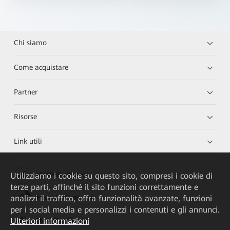
Chi siamo
Come acquistare
Partner
Risorse
Link utili
Utilizziamo i cookie su questo sito, compresi i cookie di
HUAWEI eKit App
terze parti, affinché il sito funzioni correttamente e
analizzi il traffico, offra funzionalità avanzate, funzioni
Huawei HiKnow App
per i social media e personalizzi i contenuti e gli annunci.
Ulteriori informazioni
HUAWEI eFly App